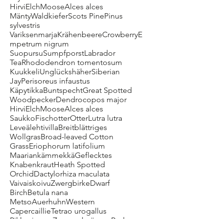
HirviElchMooseAlces alces
MäntyWaldkieferScots PinePinus
sylvestris
VariksenmarjaKrähenbeereCrowberryE
mpetrum nigrum
SuopursuSumpfporstLabrador
TeaRhododendron tomentosum
KuukkeliUnglückshäherSiberian
JayPerisoreus infaustus
KäpytikkaBuntspechtGreat Spotted
WoodpeckerDendrocopos major
HirviElchMooseAlces alces
SaukkoFischotterOtterLutra lutra
LeveälehtivillaBreitblättriges
WollgrasBroad-leaved Cotton
GrassEriophorum latifolium
MaariankämmekkäGeflecktes
KnabenkrautHeath Spotted
OrchidDactylorhiza maculata
VaivaiskoivuZwergbirkeDwarf
BirchBetula nana
MetsoAuerhuhnWestern
CapercaillieTetrao urogallus